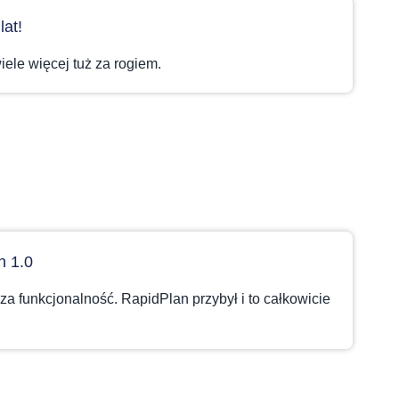
lat!
wiele więcej tuż za rogiem.
n 1.0
sza funkcjonalność. RapidPlan przybył i to całkowicie