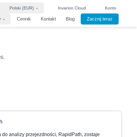
Polski (EUR)
Invarion Cloud
Konto
y
Cennik
Kontakt
Blog
Zacznij teraz
ii.
h
 do analizy przejezdności, RapidPath, zostaje